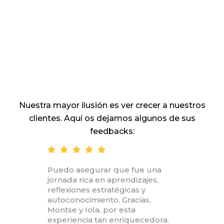
Testimonios
Nuestra mayor ilusión es ver crecer a nuestros
clientes. Aquí os dejamos algunos de sus
feedbacks:
r que fue una
Decididamente el progra
 aprendizajes,
Leadership Insights de
atégicas y
MENTORAES ofrece una
o. Gracias,
experiencia de alto nivel, 
por esta
la satisfacción de los
 enriquecedora.
participantes fruto del