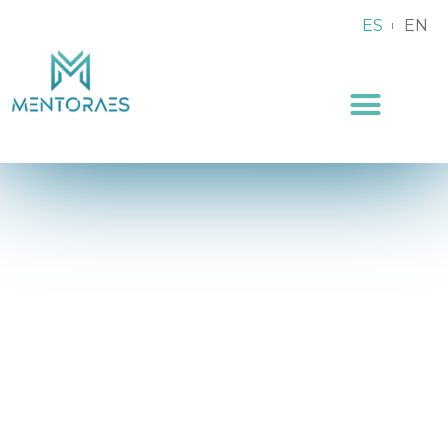
ES
EN
Gotas
Algun@s de nuestr@s Mentees os cuentan su
experiencia